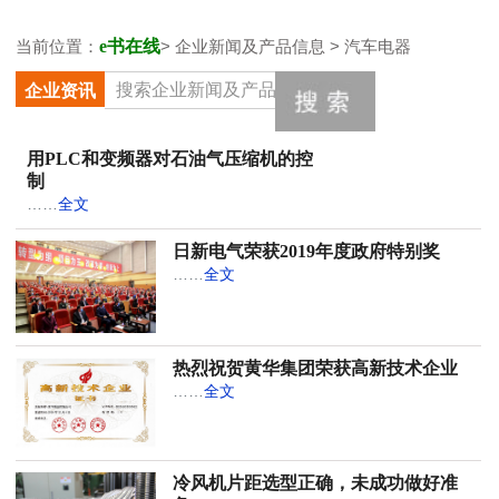
当前位置：
e书在线
> 企业新闻及产品信息 > 汽车电器
企业资讯
用PLC和变频器对石油气压缩机的控
制
……
全文
日新电气荣获2019年度政府特别奖
……
全文
热烈祝贺黄华集团荣获高新技术企业
……
全文
冷风机片距选型正确，未成功做好准